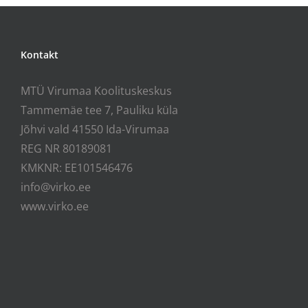
Kontakt
MTÜ Virumaa Koolituskeskus
Tammemäe tee 7, Pauliku küla
Jõhvi vald 41550 Ida-Virumaa
REG NR 80189081
KMKNR: EE101546476
info@virko.ee
www.virko.ee